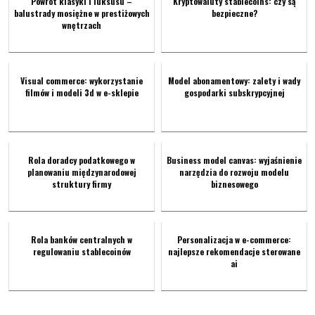
Powrót klasyki i luksusu –
Kryptowaluty stablecoins: czy są
balustrady mosiężne w prestiżowych
bezpieczne?
wnętrzach
Visual commerce: wykorzystanie
Model abonamentowy: zalety i wady
filmów i modeli 3d w e-sklepie
gospodarki subskrypcyjnej
Rola doradcy podatkowego w
Business model canvas: wyjaśnienie
planowaniu międzynarodowej
narzędzia do rozwoju modelu
struktury firmy
biznesowego
Rola banków centralnych w
Personalizacja w e-commerce:
regulowaniu stablecoinów
najlepsze rekomendacje sterowane
ai