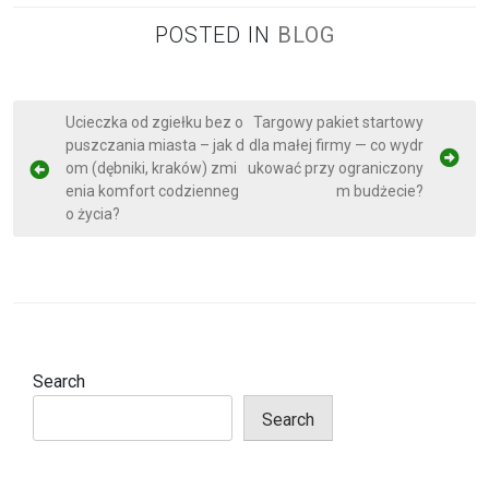
POSTED IN
BLOG
P
Ucieczka od zgiełku bez o
Targowy pakiet startowy
puszczania miasta – jak d
dla małej firmy — co wydr
o
om (dębniki, kraków) zmi
ukować przy ograniczony
s
enia komfort codzienneg
m budżecie?
t
o życia?
n
a
v
i
g
Search
a
Search
t
i