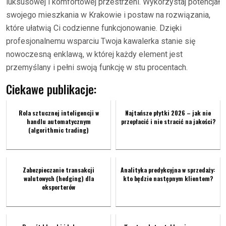
luksusowej i komfortowej przestrzeni. Wykorzystaj potencjał
swojego mieszkania w Krakowie i postaw na rozwiązania,
które ułatwią Ci codzienne funkcjonowanie. Dzięki
profesjonalnemu wsparciu Twoja kawalerka stanie się
nowoczesną enklawą, w której każdy element jest
przemyślany i pełni swoją funkcję w stu procentach.
Ciekawe publikacje:
Rola sztucznej inteligencji w
Najtańsze płytki 2026 – jak nie
handlu automatycznym
przepłacić i nie stracić na jakości?
(algorithmic trading)
Zabezpieczanie transakcji
Analityka predykcyjna w sprzedaży:
walutowych (hedging) dla
kto będzie następnym klientem?
eksporterów