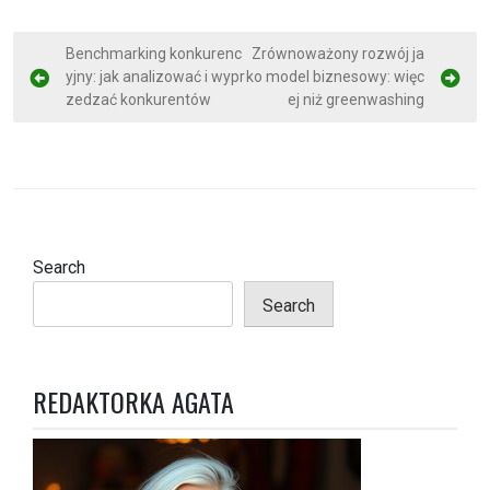
P
Benchmarking konkurenc
Zrównoważony rozwój ja
yjny: jak analizować i wypr
ko model biznesowy: więc
o
zedzać konkurentów
ej niż greenwashing
s
t
n
a
v
Search
i
Search
g
a
t
REDAKTORKA AGATA
i
o
n