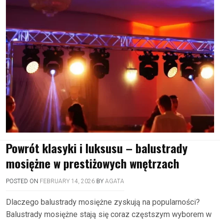
Powrót klasyki i luksusu – balustrady
mosiężne w prestiżowych wnętrzach
POSTED ON
FEBRUARY 14, 2026
BY
AGATA
Dlaczego balustrady mosiężne zyskują na popularności?
Balustrady mosiężne stają się coraz częstszym wyborem w