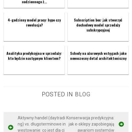
codziennego ż...
4-godzinny model pracy: hype czy
Subscription box: jak stworzyć
rewolucja?
dochodowy model sprzedaży
subskrypcyjnej
Analityka predykcyjna w sprzedaży:
Schody na ażurowych wstęgach jako
kto będzie następnym klientem?
nowoczesny detal architektoniczny
POSTED IN
BLOG
P
Aktywny handel (daytradi
Konserwacja predykcyjna:
ng) vs. długoterminowe in
jak e-sklepy zapobiegają
o
westowanie: co jest dla ci
awariom systemów