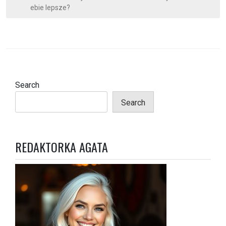
s
ebie lepsze?
t
n
a
v
i
Search
g
Search
a
t
i
REDAKTORKA AGATA
o
n