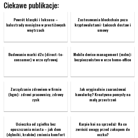
Ciekawe publikacje:
Powrót klasyki i luksusu –
Zastosowania blockchain poza
balustrady mosiężne w prestiżowych
kryptowalutami: Łańcuch dostaw i
wnętrzach
umowy
Budowanie marki d2c (direct-to-
Mobile device management (mdm):
consumer) w erze cyfrowej
bezpieczeństwo w erze home-office
Zarządzanie zdrowiem w firmie
Jak oryginalnie zaaranżować
(bgm): zdrowi pracownicy, zdrowy
kawalerkę? Kreatywne pomysły na
zysk
małą przestrzeń
Ucieczka od zgiełku bez
Karpie koi na sprzedaż: Na co
opuszczania miasta – jak dom
zwrócić uwagę przed zakupem do
(dębniki, kraków) zmienia komfort
oczka?