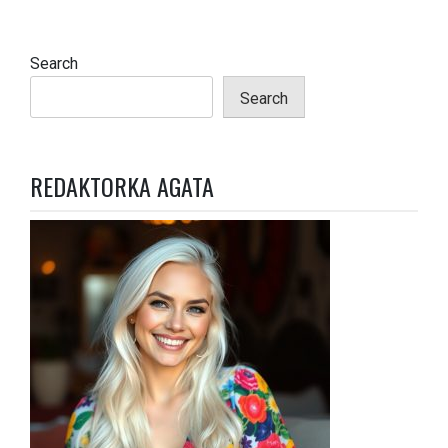
a
v
Search
i
Search
g
a
t
REDAKTORKA AGATA
i
o
n