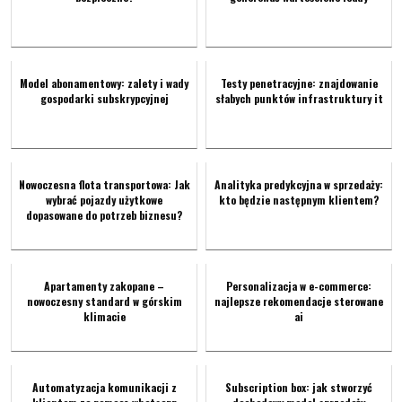
Model abonamentowy: zalety i wady
Testy penetracyjne: znajdowanie
gospodarki subskrypcyjnej
słabych punktów infrastruktury it
Nowoczesna flota transportowa: Jak
Analityka predykcyjna w sprzedaży:
wybrać pojazdy użytkowe
kto będzie następnym klientem?
dopasowane do potrzeb biznesu?
Apartamenty zakopane –
Personalizacja w e-commerce:
nowoczesny standard w górskim
najlepsze rekomendacje sterowane
klimacie
ai
Automatyzacja komunikacji z
Subscription box: jak stworzyć