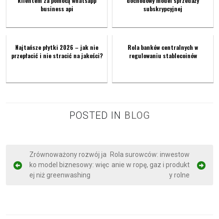
klientem za pomocą whatsapp
dochodowy model sprzedaży
business api
subskrypcyjnej
Najtańsze płytki 2026 – jak nie
Rola banków centralnych w
przepłacić i nie stracić na jakości?
regulowaniu stablecoinów
POSTED IN
BLOG
P
Zrównoważony rozwój ja
Rola surowców: inwestow
ko model biznesowy: więc
anie w ropę, gaz i produkt
o
ej niż greenwashing
y rolne
s
t
n